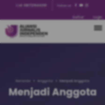
Call:
081721644291
Follow us:
Daftar
Login
Beranda
Anggota
Menjadi Anggota
Menjadi Anggota