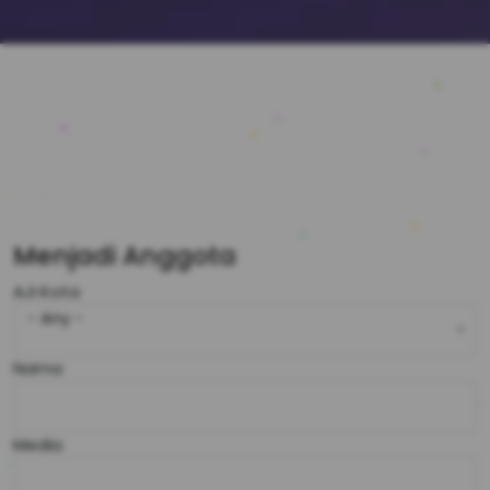
Menjadi Anggota
AJI Kota
- Any -
Nama
Media