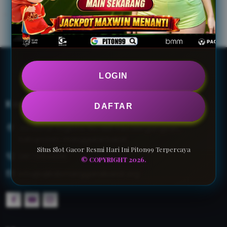
LOGIN
Kontak Kami
DAFTAR
Jl.Kolonel Sugiono No.466 Kec.Mergangsan,
kabupaten manggarai barat
Situs Slot Gacor Resmi Hari Ini Piton99 Terpercaya
081721644291
© COPYRIGHT 2026.
info@ajikabmanggaraibarat.org