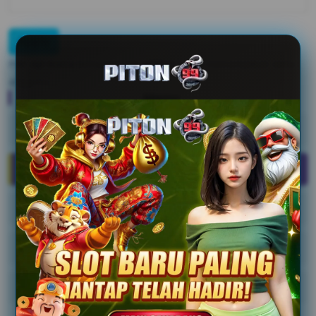
Pilih
AJI Kota
kemudian klik
APPLY
untuk menampilkan data
anggota.
Menu
Data Anggota
Menjadi Anggota
Informasi Iuran
Konfirmasi Iuran
Uji Kompetensi