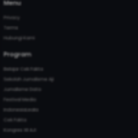
Menu
Privacy
Terms
Hubungi Kami
Program
Belajar Cek Fakta
Sekolah Jurnalisme Aji
Jurnalisme Data
Festival Media
IndonesiaLeaks
Cek Fakta
Kongres XII AJI