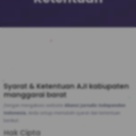
Syarat & Ketentuan AJI kabupaten
manggarai barat
Dengan mengakses website
Aliansi Jurnalis Independen
Indonesia
, Anda setuju mematuhi syarat dan ketentuan
berikut:
Hak Cipta