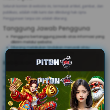
Seluruh konten di website ini, termasuk artikel, gambar, dan
publikasi, adalah milik kami dan dilindungi hak cipta.
Penggunaan tanpa izin adalah dilarang.
Tanggung Jawab Pengguna
Pengguna bertanggung jawab atas informasi yang
dikirim melalui website.
Dilarang melakukan tindakan merusak atau
mengganggu operasional website.
Kebijakan Konten
Kami berhak menghapus atau menolak konten yang
melanggar hukum, tidak pantas, atau merugikan pihak lain.
Pembaruan Syarat
Syarat & ketentuan ini dapat diperbarui sewaktu-waktu.
Pengunjung disarankan membaca halaman ini secara berkala.
Menu