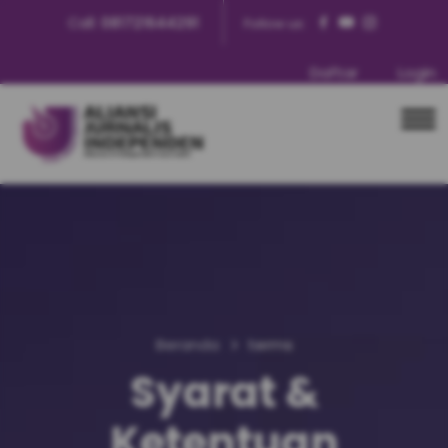
Call:
081721644291
Follow us:
Daftar
Login
Beranda
terms
Syarat &
Ketentuan