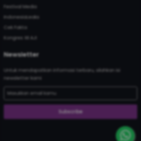
Festival Media
IndonesiaLeaks
Cek Fakta
Kongres XII AJI
Newsletter
Untuk mendapatkan informasi terbaru, silahkan isi
newsletter kami
Subscribe