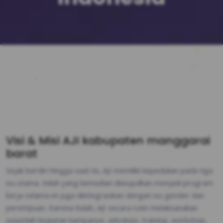
Visi & Misi AJI kabupaten manggarai
barat
Sejak berdiri hingga saat ini, AJI memiliki kepedulian pada tiga
isu utama. Inilah yang kemudian diwujudkan menjadi program
kerja selama ini juga diintegrasikan dengan isu gender dan
perempuan. Karena itulah, AJI secara rutin melaksanakan
sejumlah kegiatan kampanye, advokasi, training, workshop,