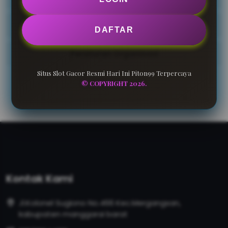
Kode Perilaku
DAFTAR
Peraturan Organisasi
Situs Slot Gacor Resmi Hari Ini Piton99 Terpercaya
© COPYRIGHT 2026.
Kontak Kami
Jl.Kolonel Sugiono No.466 Kec.Mergangsan,
kabupaten manggarai barat