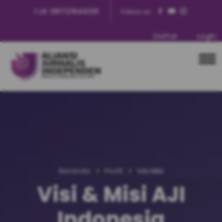
Call:
081721644291
Follow us:
Daftar
Login
Beranda
Profil
Visi Misi
Visi & Misi AJI
Indonesia