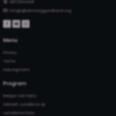
081721644291
info@ajikabmanggaraibarat.org
Menu
Privacy
Terms
Hubungi Kami
Program
Belajar Cek Fakta
Sekolah Jurnalisme Aji
Jurnalisme Data