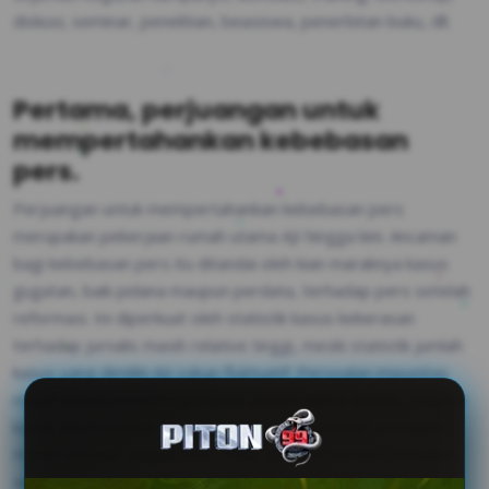
diskusi, seminar, penelitian, beasiswa, penerbitan buku, dll.
Pertama, perjuangan untuk
mempertahankan kebebasan
pers.
Perjuangan untuk mempertahankan kebebasan pers
merupakan pekerjaan rumah utama AJI hingga kini. Ancaman
bagi kebebasan pers itu ditandai oleh kian maraknya kasus
gugatan, baik pidana maupun perdata, terhadap pers setelah
reformasi. Ini diperkuat oleh statistik kasus kekerasan
terhadap jurnalis masih relative tinggi, meski statistik jumlah
kasus yang dimiliki AJI cukup fluktuatif. Persoalan impunitas
masih mendera berbagai kasus pembunuhan jurnalis. Seperti
kasus pembunuhan Fuad Muhammad Syafruddin wartawan
Harian Bernas Yogyakarta, 1996. AJI memberikan perhatian
serius atas perkembangan tiap tahun kasus ini. Untuk